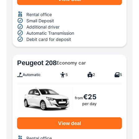
Rental office
Small Deposit
Additional driver
Automatic Transmission
Debit card for deposit
Peugeot 208
Economy car
Automatic
5
2
5
€25
from
per day
View deal
Rental office