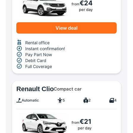
€24
from
per day
View deal
Rental office
Instant confirmation!
Pay Part Now
Debit Card
Full Coverage
Renault Clio
Compact car
Automatic
5
2
4
€21
from
per day