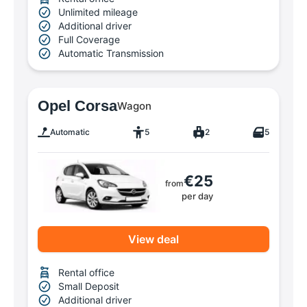
Unlimited mileage
Additional driver
Full Coverage
Automatic Transmission
Opel Corsa
Wagon
Automatic
5
2
5
€25
from
per day
View deal
Rental office
Small Deposit
Additional driver