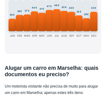
49 €
47 €
45 €
44 €
43 €
43 €
41 €
37 €
36 €
35 €
29 €
28 €
JAN
FEB
MAR
APR
MAY
JUN
JUL
AUG
SEP
OCT
NOV
DEC
Alugar um carro em Marselha: quais
documentos eu preciso?
Um motorista visitante não precisa de muito para alugar
um carro em Marselha; apenas estes três itens: