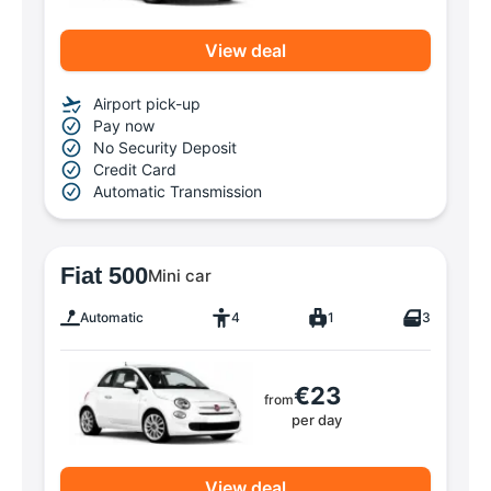
View deal
Airport pick-up
Pay now
No Security Deposit
Credit Card
Automatic Transmission
Fiat 500
Mini car
Automatic
4
1
3
€23
from
per day
View deal