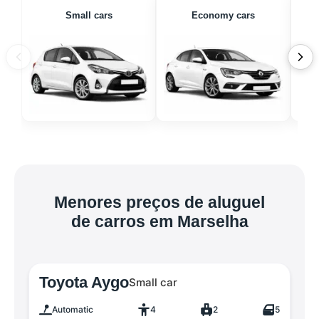
Small cars
Economy cars
Menores preços de aluguel
de carros em Marselha
Toyota Aygo
Small car
Automatic
4
2
5