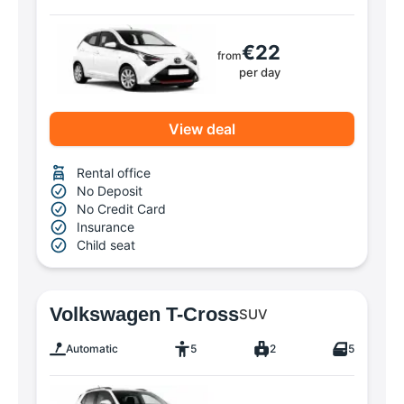
€22
from
per day
View deal
Rental office
No Deposit
No Credit Card
Insurance
Child seat
Volkswagen T-Cross
SUV
Automatic
5
2
5