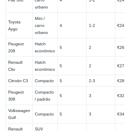
Fiat 500
carro
4
1-2
€24
urbano
Mini /
Toyota
carro
4
1-2
€24
Aygo
urbano
Peugeot
Hatch
5
2
€26
208
econômico
Renault
Hatch
5
2
€27
Clio
econômico
Citroën C3
Compacto
5
2-3
€28
Peugeot
Compacto
5
3
€32
308
/ padrão
Volkswagen
Compacto
5
3
€34
Golf
Renault
SUV