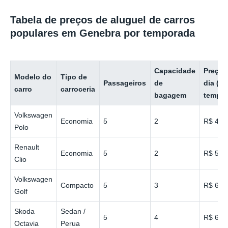
Tabela de preços de aluguel de carros
populares em Genebra por temporada
Capacidade
Preço 
Modelo do
Tipo de
Passageiros
de
dia (ba
carro
carroceria
bagagem
tempor
Volkswagen
Economia
5
2
R$ 48
Polo
Renault
Economia
5
2
R$ 50
Clio
Volkswagen
Compacto
5
3
R$ 60
Golf
Skoda
Sedan /
5
4
R$ 65
Octavia
Perua