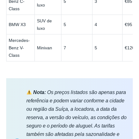
Benz C-
5
3
€85
luxo
Class
SUV de
BMW X3
5
4
€95
luxo
Mercedes-
Benz V-
Minivan
7
5
€120
Class
Nota:
Os preços listados são apenas para
referência e podem variar conforme a cidade
ou região da Suíça, a locadora, a data da
reserva, a versão do veículo, as condições do
seguro e o período de aluguel. As tarifas
também são afetadas pela sazonalidade e