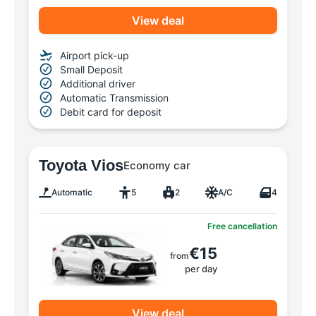
View deal
Airport pick-up
Small Deposit
Additional driver
Automatic Transmission
Debit card for deposit
Toyota Vios
Economy car
Automatic
5
2
A/C
4
Free cancellation
€15
from
per day
View deal