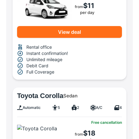
$11
from
per day
View deal
Rental office
Instant confirmation!
Unlimited mileage
Debit Card
Full Coverage
Toyota Corolla
Sedan
Automatic
5
2
A/C
4
Free cancellation
$18
from