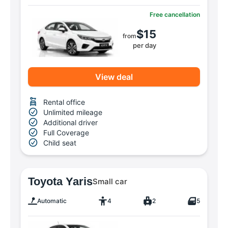
Free cancellation
$15
from
per day
View deal
Rental office
Unlimited mileage
Additional driver
Full Coverage
Child seat
Toyota Yaris
Small car
Automatic
4
2
5