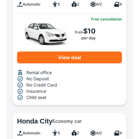
Automatic
5
2
A/C
4
Free cancellation
$10
from
per day
View deal
Rental office
No Deposit
No Credit Card
Insurance
Child seat
Honda City
Economy car
Automatic
5
2
A/C
4