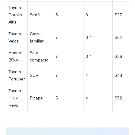
Toyota
Corolla
Sedã
5
3
$27
Altis
Toyota
Carro
7
3-4
$34
Veloz
familiar
Honda
SUV
7
3-4
$36
BR-V
compacto
Toyota
SUV
7
4
$48
Fortuner
Toyota
Hilux
Picape
5
4
$52
Revo