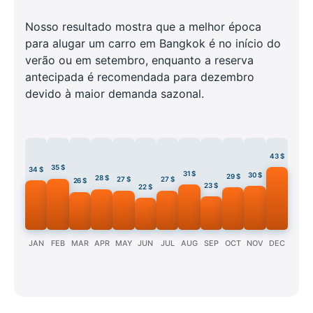
Nosso resultado mostra que a melhor época
para alugar um carro em Bangkok é no início do
verão ou em setembro, enquanto a reserva
antecipada é recomendada para dezembro
devido à maior demanda sazonal.
43 $
35 $
34 $
31 $
30 $
29 $
28 $
27 $
27 $
26 $
23 $
22 $
JAN
FEB
MAR
APR
MAY
JUN
JUL
AUG
SEP
OCT
NOV
DEC