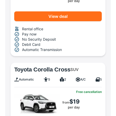
per day
View deal
Rental office
Pay now
No Security Deposit
Debit Card
Automatic Transmission
Toyota Corolla Cross
SUV
Automatic
5
2
A/C
5
Free cancellation
$19
from
per day