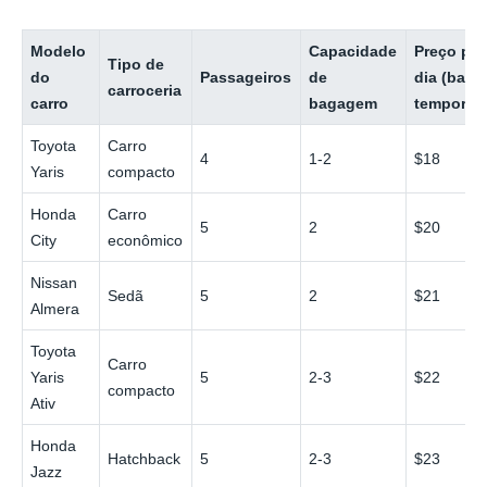
Modelo
Capacidade
Preço por
Tipo de
do
Passageiros
de
dia (baix
carroceria
carro
bagagem
temporad
Toyota
Carro
4
1-2
$18
Yaris
compacto
Honda
Carro
5
2
$20
City
econômico
Nissan
Sedã
5
2
$21
Almera
Toyota
Carro
Yaris
5
2-3
$22
compacto
Ativ
Honda
Hatchback
5
2-3
$23
Jazz