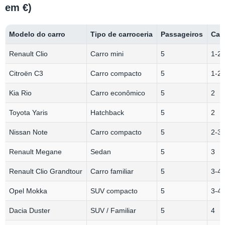
em €)
Modelo do carro
Tipo de carroceria
Passageiros
Cap
Renault Clio
Carro mini
5
1-2
Citroën C3
Carro compacto
5
1-2
Kia Rio
Carro econômico
5
2
Toyota Yaris
Hatchback
5
2
Nissan Note
Carro compacto
5
2-3
Renault Megane
Sedan
5
3
Renault Clio Grandtour
Carro familiar
5
3-4
Opel Mokka
SUV compacto
5
3-4
Dacia Duster
SUV / Familiar
5
4