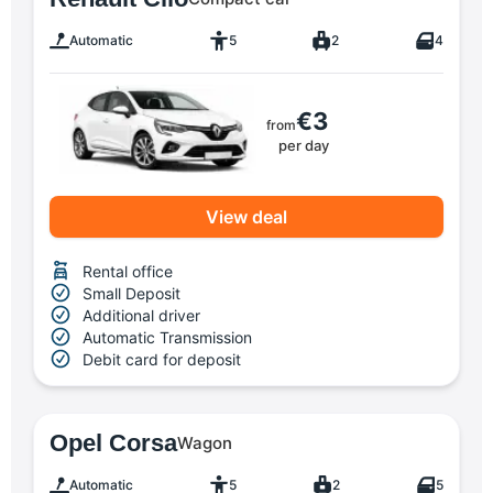
Automatic
5
2
4
€3
from
per day
View deal
Rental office
Small Deposit
Additional driver
Automatic Transmission
Debit card for deposit
Opel Corsa
Wagon
Automatic
5
2
5