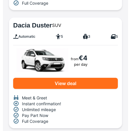
Full Coverage
Dacia Duster
SUV
Automatic
5
3
5
€4
from
per day
View deal
Meet & Greet
Instant confirmation!
Unlimited mileage
Pay Part Now
Full Coverage