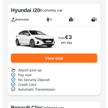
Hyundai i20
Economy car
Automatic
5
1
5
€3
from
per day
View deal
Airport pick-up
Pay now
No Security Deposit
Credit Card
Automatic Transmission
Renault Clio
Compact car