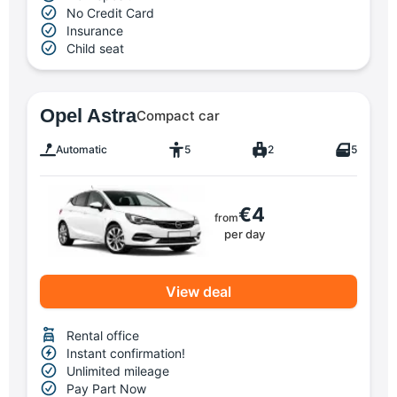
No Credit Card
Insurance
Child seat
Opel Astra
Compact car
Automatic
5
2
5
€4
from
per day
View deal
Rental office
Instant confirmation!
Unlimited mileage
Pay Part Now