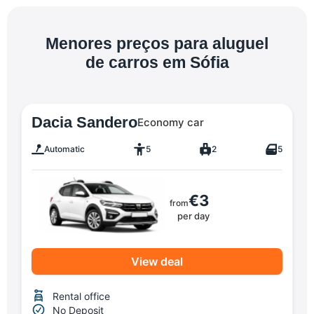
Menores preços para aluguel
de carros em Sófia
Dacia Sandero
Economy car
Automatic
5
2
5
€3
from
per day
View deal
Rental office
No Deposit