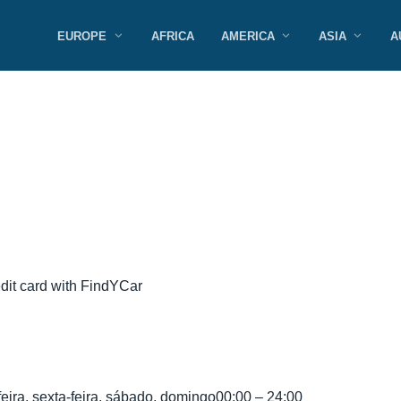
EUROPE
AFRICA
AMERICA
ASIA
A
edit card with FindYCar
-feira, sexta-feira, sábado, domingo
00:00 – 24:00