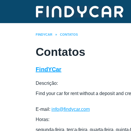
Skip
to
content
FINDYCAR
»
CONTATOS
Contatos
FindYCar
Descrição:
Find your car for rent without a deposit and cr
E-mail:
info@findycar.com
Horas:
segunda-feira, terça-feira, quarta-feira, quinta