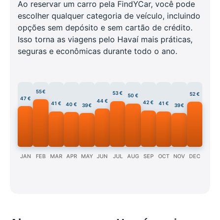
Ao reservar um carro pela FindYCar, você pode
escolher qualquer categoria de veículo, incluindo
opções sem depósito e sem cartão de crédito.
Isso torna as viagens pelo Havaí mais práticas,
seguras e econômicas durante todo o ano.
55 €
53 €
52 €
50 €
47 €
44 €
42 €
41 €
41 €
40 €
39 €
39 €
JAN
FEB
MAR
APR
MAY
JUN
JUL
AUG
SEP
OCT
NOV
DEC