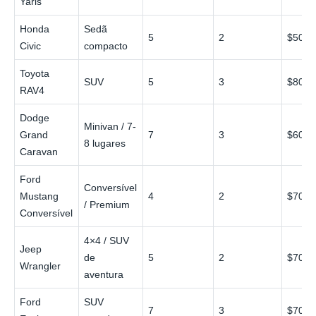
Yaris
Honda
Sedã
5
2
$50
Civic
compacto
Toyota
SUV
5
3
$80
RAV4
Dodge
Minivan / 7-
Grand
7
3
$60
8 lugares
Caravan
Ford
Conversível
Mustang
4
2
$70
/ Premium
Conversível
4×4 / SUV
Jeep
de
5
2
$70
Wrangler
aventura
Ford
SUV
7
3
$70