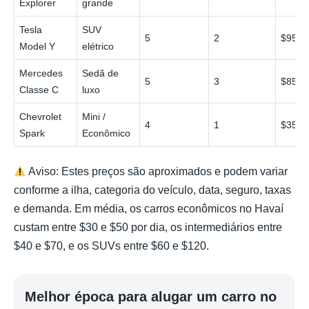
Explorer
grande
Tesla
SUV
5
2
$95
Model Y
elétrico
Mercedes
Sedã de
5
3
$85
Classe C
luxo
Chevrolet
Mini /
4
1
$35
Spark
Econômico
Aviso: Estes preços são aproximados e podem variar
conforme a ilha, categoria do veículo, data, seguro, taxas
e demanda. Em média, os carros econômicos no Havaí
custam entre $30 e $50 por dia, os intermediários entre
$40 e $70, e os SUVs entre $60 e $120.
Melhor época para alugar um carro no