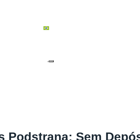
IA & OCEANIA
PORTUGUÊS
s Podstrana: Sem Depós