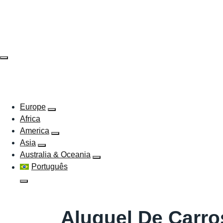
Skip
to
content
EUROPE
AFRICA
AMERICA
ASIA
AUSTRAL
Europe
Africa
America
Asia
Australia & Oceania
Português
Aluguel De Carro