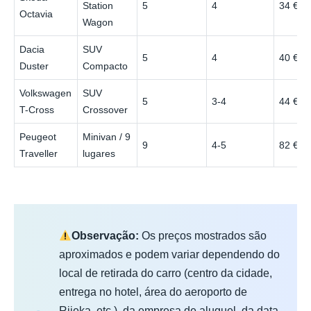
Station
5
4
34 €
Octavia
Wagon
Dacia
SUV
5
4
40 €
Duster
Compacto
Volkswagen
SUV
5
3-4
44 €
T-Cross
Crossover
Peugeot
Minivan / 9
9
4-5
82 €
Traveller
lugares
Observação:
Os preços mostrados são
aproximados e podem variar dependendo do
local de retirada do carro (centro da cidade,
entrega no hotel, área do aeroporto de
Rijeka, etc.), da empresa de aluguel, da data