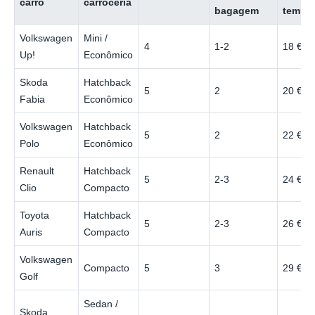
carro
carroceria
bagagem
tempo
Volkswagen
Mini /
4
1-2
18 €
Up!
Econômico
Skoda
Hatchback
5
2
20 €
Fabia
Econômico
Volkswagen
Hatchback
5
2
22 €
Polo
Econômico
Renault
Hatchback
5
2-3
24 €
Clio
Compacto
Toyota
Hatchback
5
2-3
26 €
Auris
Compacto
Volkswagen
Compacto
5
3
29 €
Golf
Sedan /
Skoda