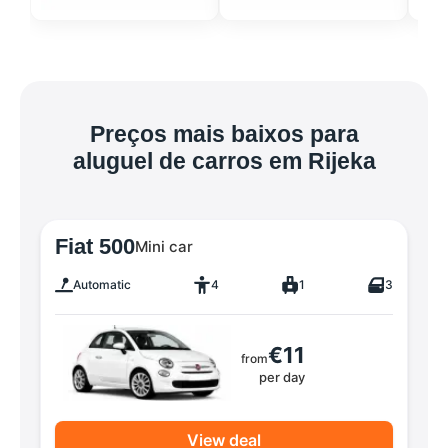
Preços mais baixos para
aluguel de carros em Rijeka
Fiat 500
Mini car
Automatic
4
1
3
€11
from
per day
View deal