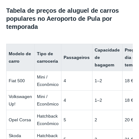
Tabela de preços de aluguel de carros
populares no Aeroporto de Pula por
temporada
Capacidade
Preço 
Modelo de
Tipo de
Passageiros
de
dia (b
carro
carroceria
bagagem
tempo
Mini /
Fiat 500
4
1–2
18 €
Econômico
Volkswagen
Mini /
4
1–2
18 €
Up!
Econômico
Hatchback
Opel Corsa
5
2
20 €
Econômico
Skoda
Hatchback