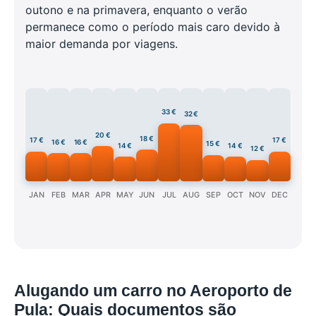
outono e na primavera, enquanto o verão
permanece como o período mais caro devido à
maior demanda por viagens.
33 €
32 €
20 €
18 €
17 €
17 €
16 €
16 €
15 €
14 €
14 €
12 €
JAN
FEB
MAR
APR
MAY
JUN
JUL
AUG
SEP
OCT
NOV
DEC
Alugando um carro no Aeroporto de
Pula: Quais documentos são