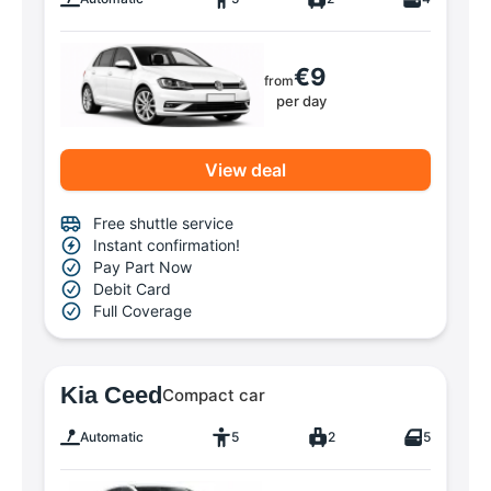
€9
from
per day
View deal
Free shuttle service
Instant confirmation!
Pay Part Now
Debit Card
Full Coverage
Kia Ceed
Compact car
Automatic
5
2
5