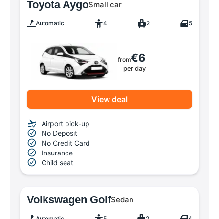
Toyota Aygo
Small car
Automatic
4
2
5
€6
from
per day
View deal
Airport pick-up
No Deposit
No Credit Card
Insurance
Child seat
Volkswagen Golf
Sedan
Automatic
5
2
4