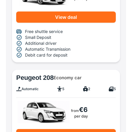
View deal
Free shuttle service
Small Deposit
Additional driver
Automatic Transmission
Debit card for deposit
Peugeot 208
Economy car
Automatic
5
2
5
€6
from
per day