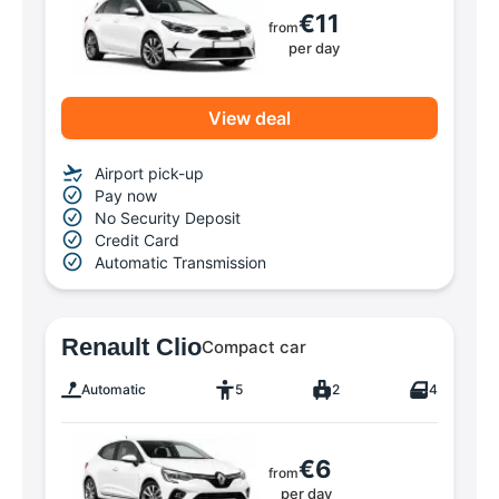
€11
from
per day
View deal
Airport pick-up
Pay now
No Security Deposit
Credit Card
Automatic Transmission
Renault Clio
Compact car
Automatic
5
2
4
€6
from
per day