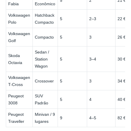
5
2
21 €
Fabia
Econômico
Volkswagen
Hatchback
5
2–3
22 €
Polo
Compacto
Volkswagen
Compacto
5
3
26 €
Golf
Sedan /
Skoda
Station
5
3–4
30 €
Octavia
Wagon
Volkswagen
Crossover
5
3
34 €
T-Cross
Peugeot
SUV
5
4
40 €
3008
Padrão
Peugeot
Minivan / 9
9
4–5
82 €
Traveller
lugares